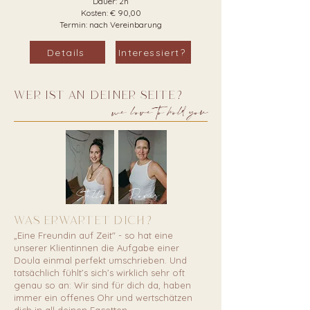
Dauer: 2h
Kosten: € 90,00
Termin: nach Vereinbarung
Details
Interessiert?
Wer ist an deiner Seite?
we love to hold you
Doris
Stella
Was erwartet dich?
„Eine Freundin auf Zeit" - so hat eine
unserer Klientinnen die Aufgabe einer
Doula einmal perfekt umschrieben. Und
tatsächlich fühlt’s sich’s wirklich sehr oft
genau so an: Wir sind für dich da, haben
immer ein offenes Ohr und wertschätzen