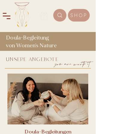
SHOP
Doula-Begleitung
von Women's Nature
unsere angebote
you are worth it
Doula-Begleitungen