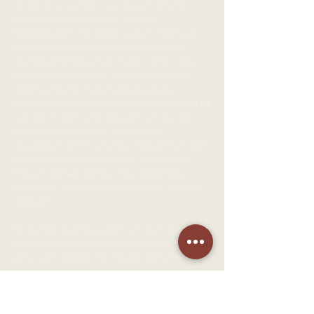
versorgt zu werden. Aus diesem Grund
arbeiten wir im Rahmen unserer
Möglichkeiten mit Aktion Leben Österreich
zusammen und begleiten vorwiegend
alleinerziehende junge Mütter durch diese
herausfordernde Zeit. Der unabhängige
österreichische Verein
Aktion Leben
unterstützt schwangere Frauen in Not und ist
auf alle Fragen und Anliegen um die Zeit
der Schwangerschaft und Geburt
spezialisiert.
Erfahrene Psychologinnen und
Sozialarbeiterinnen beraten schwangere
Frauen und werdende Väter kostenlos,
verlässlich, ergebnisoffen und auf Wunsch
anonym.
Mit deiner Spende wollen wir noch zusätzlich
einen kleinen Beitrag leisten, dass sich die
eine oder andere frischgebackene Mama
über ein gesundes Wochenbett-Menü
freuen darf.