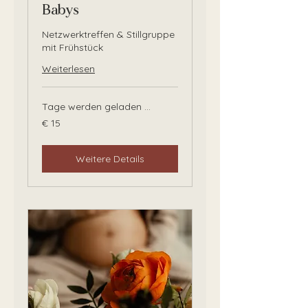
Babys
Netzwerktreffen & Stillgruppe
mit Frühstück
Weiterlesen
Tage werden geladen ...
15
€ 15
Euro
Weitere Details