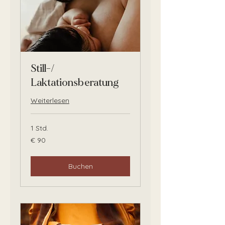
Still-/
Laktationsberatung
Weiterlesen
1 Std.
90
€ 90
Euro
Buchen