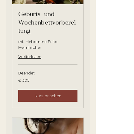
Geburts- und
Wochenbettvorberei
tung
mit Hebamme Erika
Heimhilcher
Weiterlesen
Beendet
305
€ 305
Euro
Kurs ansehen