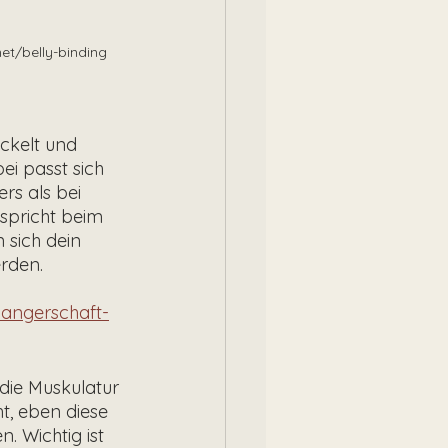
et/belly-binding
ckelt und 
i passt sich 
s als bei 
spricht beim 
sich dein 
erden.
wangerschaft-
 die Muskulatur 
t, eben diese 
. Wichtig ist 