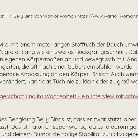
til  ⁄  Belly Bind von Warrior Woman https://www.warrior-woman.n
wird mit einem meterlangen Stofftuch der Bauch umwi
Nigra entlang wie ein zweites Rückgrat geschnürt. Dabe
en eigenen Körpermaßen an und bewegt sich mit. Ander
urten, die oft nach einer Geburt empfohlen werden, 
 genaue Anpassung an den Körper für sich. Auch wenn 
 verändert, kann das Tuch nie zu klein oder zu groß w
gerschaft und im Wochenbett - ein Interview mit sch
 des Bengkung Belly Binds ist, dass er zwar stützt, aber
sst. Das ist natürlich super wichtig, da es ja darum geh
n und deinem Rumpf die nötige Stabilität zurückzugeben