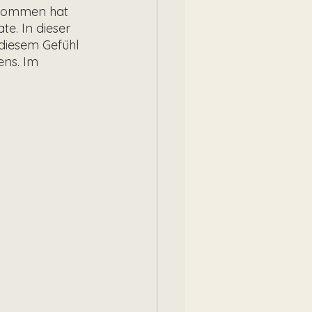
enommen hat 
e. In dieser 
 diesem Gefühl 
ens. Im 