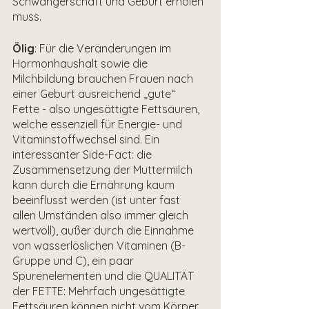
Schwangerschaft und Geburt erholen 
muss. 
Ölig
: Für die Veränderungen im 
Hormonhaushalt sowie die 
Milchbildung brauchen Frauen nach 
einer Geburt ausreichend „gute“  
Fette - also ungesättigte Fettsäuren, 
welche essenziell für Energie- und 
Vitaminstoffwechsel sind. Ein 
interessanter Side-Fact: die 
Zusammensetzung der Muttermilch 
kann durch die Ernährung kaum 
beeinflusst werden (ist unter fast 
allen Umständen also immer gleich 
wertvoll), außer durch die Einnahme 
von wasserlöslichen Vitaminen (B-
Gruppe und C), ein paar 
Spurenelementen und die QUALITÄT 
der FETTE: Mehrfach ungesättigte 
Fettsäuren können nicht vom Körper 