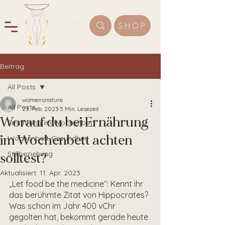
SHOP
Beitrag
All Posts
womensnature
All Posts
23. Feb. 2023
5 Min. Lesezeit
Worauf du bei Ernährung
Ernährung im Wochenbett
im Wochenbett achten
Wochenbett-Gesundheit
Stillbeziehung
solltest?
Aktualisiert:
11. Apr. 2023
„Let food be the medicine“: Kennt ihr 
das berühmte Zitat von Hippocrates? 
Was schon im Jahr 400 vChr 
gegolten hat, bekommt gerade heute 