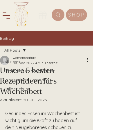
SHOP
Beitrag
All Posts
womensnature
All Posts
30. Nov. 2022
4 Min. Lesezeit
Unsere 5 besten
Ernährung im Wochenbett
Rezeptideen fürs
Wochenbett-Gesundheit
Stillbeziehung
Wochenbett
Aktualisiert:
30. Juli 2023
Gesundes Essen im Wochenbett ist 
wichtig um die Kraft zu haben auf 
dein Neugeborenes schauen zu 