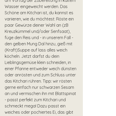
am Vortag der Zubereitung in kaltem 
Wasser eingeweicht werden. Das 
Schöne am Kitchari ist, du kannst es 
variieren, wie du möchtest: Röste ein 
paar Gewürze deiner Wahl an (zB 
Kreuzkümmel und/oder Senfsaat), 
füge den Reis und - in unserem Fall - 
den gelben Mung Dal hinzu, gieß mit 
(Kraft)Suppe auf lass alles weich 
köcheln. Jetzt darfst du dein 
Lieblingsgemüse klein schneiden, in 
einer Pfanne entweder weich dünsten 
oder anrösten und zum Schluss unter 
das Kitchari rühren. Tipp: wir rösten 
gerne einfach nur schwarzen Sesam 
an und vermischen ihn mit Blattspinat 
- passt perfekt zum Kitchari und 
schmeckt mega! Dazu passt ein 
weiches oder pochiertes Ei, das gibt 